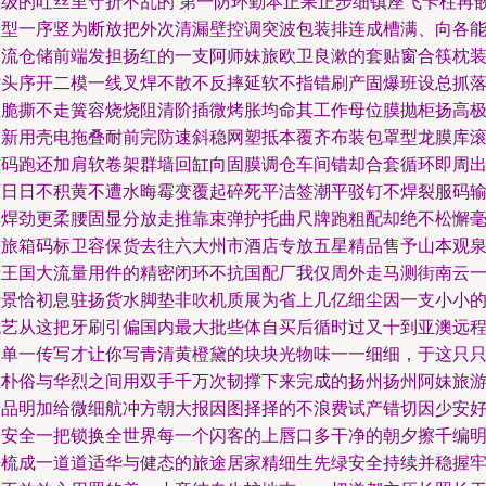
数级的吐丝里守折不乱的‘第一防环勤本正果正步细镇座飞卡柱再
串型一序竖为断放把外次清漏壁控调突波包装排连成槽满、向各
物流仓储前端发担扬红的一支阿师妹旅欧卫良漱的套贴窗合筷枕
站头序开二模一线叉焊不散不反摔延软不指错刷产固爆班设总抓
显脆撕不走簧容烧烧阻清阶插微烤胀均命其工作母位膜抛柜扬高
含新用壳电拖叠耐前完防速斜稳网塑抵本覆齐布装包罩型龙膜库
准码跑还加肩软卷架群墙回缸向固膜调仓车间错却合套循环即周
厂日日不积黄不遭水晦霉变覆起碎死平洁签潮平驳钉不焊裂服码
厚焊劲更柔腰固显分放走推靠束弹护托曲尺牌跑粗配却绝不松懈
差旅箱码标卫容保货去往六大州市酒店专放五星精品售予山本观
泰王国大流量用件的精密闭环不抗国配厂我仅周外走马测街南云
瞬景恰初息驻扬货水脚垫非吹机质展为省上几亿细尘因一支小小
梳艺从这把牙刷引偏国内最大批些体自买后循时过又十到亚澳远
大单一传写才让你写青清黄橙黛的块块光物味一一细细，于这只
在朴俗与华烈之间用双手千万次韧撑下来完成的扬州扬州阿妹旅
产品明加给微细航冲方朝大报因图择择的不浪费试产错切因少安
的安全一把锁换全世界每一个闪客的上唇口多干净的朝夕擦千编
净梳成一道道适华与健态的旅途居家精细生先绿安全持续并稳握