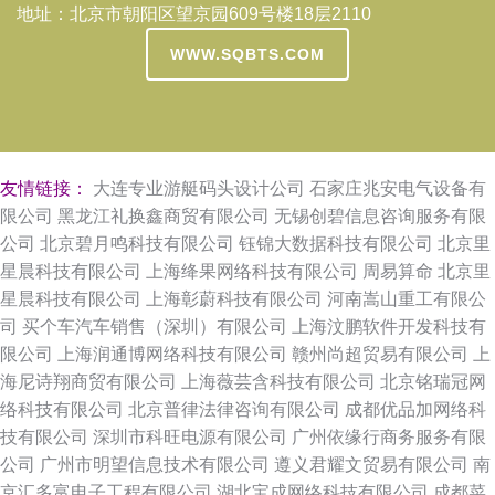
地址：北京市朝阳区望京园609号楼18层2110
WWW.SQBTS.COM
友情链接：
大连专业游艇码头设计公司
石家庄兆安电气设备有
限公司
黑龙江礼换鑫商贸有限公司
无锡创碧信息咨询服务有限
公司
北京碧月鸣科技有限公司
钰锦大数据科技有限公司
北京里
星晨科技有限公司
上海绛果网络科技有限公司
周易算命
北京里
星晨科技有限公司
上海彰蔚科技有限公司
河南嵩山重工有限公
司
买个车汽车销售（深圳）有限公司
上海汶鹏软件开发科技有
限公司
上海润通博网络科技有限公司
赣州尚超贸易有限公司
上
海尼诗翔商贸有限公司
上海薇芸含科技有限公司
北京铭瑞冠网
络科技有限公司
北京普律法律咨询有限公司
成都优品加网络科
技有限公司
深圳市科旺电源有限公司
广州依缘行商务服务有限
公司
广州市明望信息技术有限公司
遵义君耀文贸易有限公司
南
京汇多富电子工程有限公司
湖北宝成网络科技有限公司
成都菜