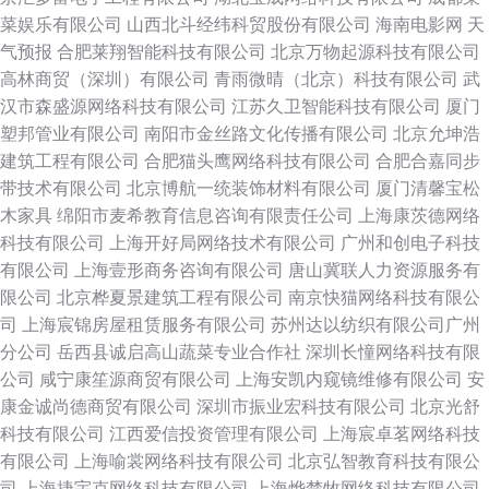
菜娱乐有限公司
山西北斗经纬科贸股份有限公司
海南电影网
天
气预报
合肥莱翔智能科技有限公司
北京万物起源科技有限公司
高林商贸（深圳）有限公司
青雨微晴（北京）科技有限公司
武
汉市森盛源网络科技有限公司
江苏久卫智能科技有限公司
厦门
塑邦管业有限公司
南阳市金丝路文化传播有限公司
北京允坤浩
建筑工程有限公司
合肥猫头鹰网络科技有限公司
合肥合嘉同步
带技术有限公司
北京博航一统装饰材料有限公司
厦门清馨宝松
木家具
绵阳市麦希教育信息咨询有限责任公司
上海康茨德网络
科技有限公司
上海开好局网络技术有限公司
广州和创电子科技
有限公司
上海壹形商务咨询有限公司
唐山冀联人力资源服务有
限公司
北京桦夏景建筑工程有限公司
南京快猫网络科技有限公
司
上海宸锦房屋租赁服务有限公司
苏州达以纺织有限公司广州
分公司
岳西县诚启高山蔬菜专业合作社
深圳长憧网络科技有限
公司
咸宁康笙源商贸有限公司
上海安凯内窥镜维修有限公司
安
康金诚尚德商贸有限公司
深圳市振业宏科技有限公司
北京光舒
科技有限公司
江西爱信投资管理有限公司
上海宸卓茗网络科技
有限公司
上海喻裳网络科技有限公司
北京弘智教育科技有限公
司
上海捷宇克网络科技有限公司
上海烨楚牧网络科技有限公司