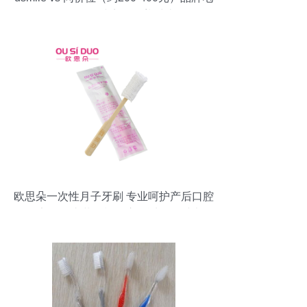
动牙刷 优缺点全覆盖对比
欧思朵一次性月子牙刷 专业呵护产后口腔
健康，30支装轻松开启舒适月子时光