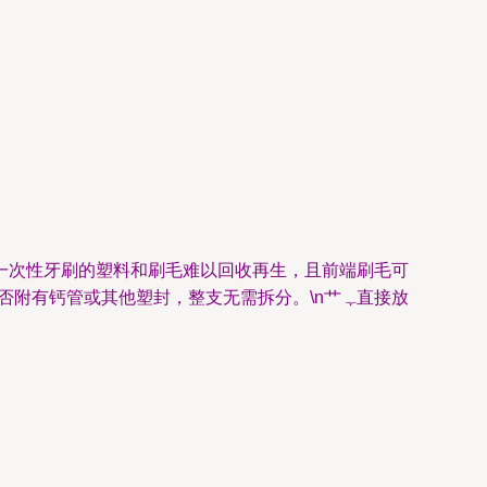
一次性牙刷的塑料和刷毛难以回收再生，且前端刷毛可
有钙管或其他塑封，整支无需拆分。\n艹 ﮩ直接放