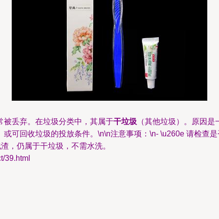
常被丢弃。在垃圾分类中，其属于
干垃圾
（其他垃圾）。原因是
垃圾的投放条件。\n\n注意事项：\n- \u260e 请检查是否附
物残渣，仍属于干垃圾，不需水洗。
39.html