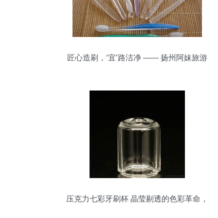
匠心造刷，‘宜’路洁净 —— 扬州阿妹旅游
用品厂一次性牙刷探访记
压克力七彩牙刷杯 晶莹剔透的色彩革命，
你家用对了吗？