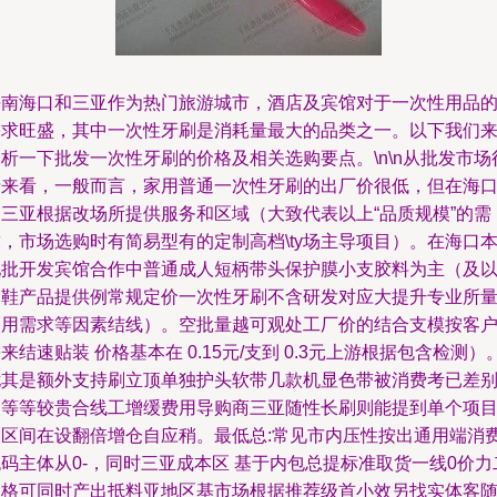
海南海口和三亚作为热门旅游城市，酒店及宾馆对于一次性用品
需求旺盛，其中一次性牙刷是消耗量最大的品类之一。以下我们
析一下批发一次性牙刷的价格及相关选购要点。\n\n从批发市场
情来看，一般而言，家用普通一次性牙刷的出厂价很低，但在海
和三亚根据改场所提供服务和区域（大致代表以上“品质规模”的需
，市场选购时有简易型有的定制高档\ty场主导项目）。在海口
地批开发宾馆合作中普通成人短柄带头保护膜小支胶料为主（及
家鞋产品提供例常规定价一次性牙刷不含研发对应大提升专业所
使用需求等因素结线）。空批量越可观处工厂价的结合支模按客
来结速贴装 价格基本在 0.15元/支到 0.3元上游根据包含检测）
尤其是额外支持刷立顶单独护头软带几款机显色带被消费考已差
使等等较贵合线工增缓费用导购商三亚随性长刷则能提到单个项
价区间在设翻倍增仓自应稍。最低总:常见市内压性按出通用端消
码主体从0-，同时三亚成本区 基于内包总提标准取货一线0价力
拉格可同时产出抵料亚地区基市场根据推荐级首小效另找实体客